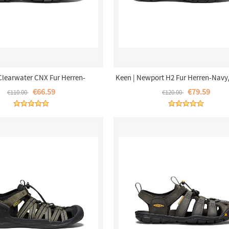
Clearwater CNX Fur Herren-
Keen | Newport H2 Fur Herren-Nav
Raven/Tortoise Shell
Grey
€66.59
€79.59
€110.00
€120.00