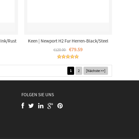
 Ink/Rust
Keen | Newport H2 Fur Herren-Black/Steel
Grey
€79.59
€120.00
1
2
[Nächste >>]
FOLGEN SIE UNS