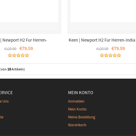
| Newport H2 Fur Herren-
Keen | Newport H2 Fur Herren-India
Magnet/Nasturtium
€79.59
€79.59
€120.00
€120.00
(von
18
Artikeln)
RVICE
MEIN KONTO
e Uns
Anmelden
Mein Konto
te
Meine Bestellung
Warenkorb