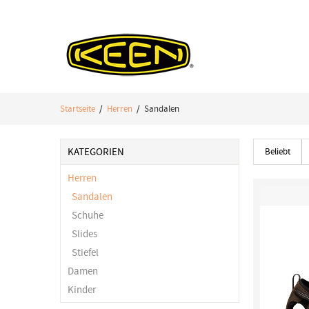
Startseite
/
Herren
/ Sandalen
KATEGORIEN
Beliebt
Herren
Sandalen
Schuhe
Slides
Stiefel
Damen
Kinder