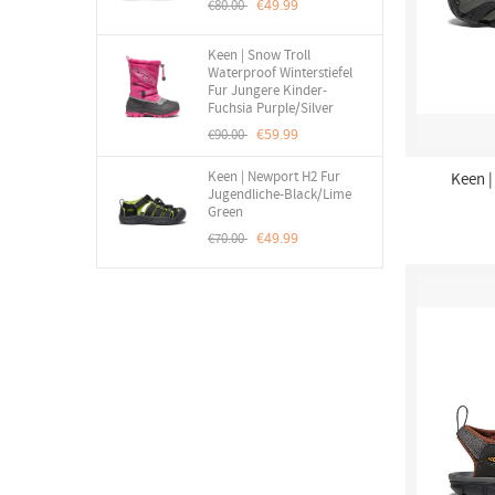
€49.99
€80.00
Keen | Snow Troll
Waterproof Winterstiefel
Fur Jungere Kinder-
Fuchsia Purple/Silver
€59.99
€90.00
Keen | Newport H2 Fur
Keen |
Jugendliche-Black/Lime
Green
€49.99
€70.00