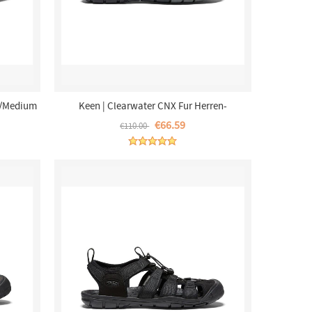
y/Medium
Keen | Clearwater CNX Fur Herren-
Black/Gargoyle
€66.59
€110.00