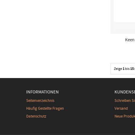
Keen 
Zeige
1
bis
15
INFORMATIONEN
KUNDENSE
Seitenverzeichnis
Schreiben Si
Häufig Gestellte Fragen
Versand
Datenschutz
Neue Produk