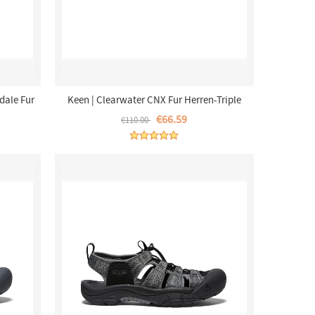
dale Fur
Keen | Clearwater CNX Fur Herren-Triple
Black
€66.59
€110.00