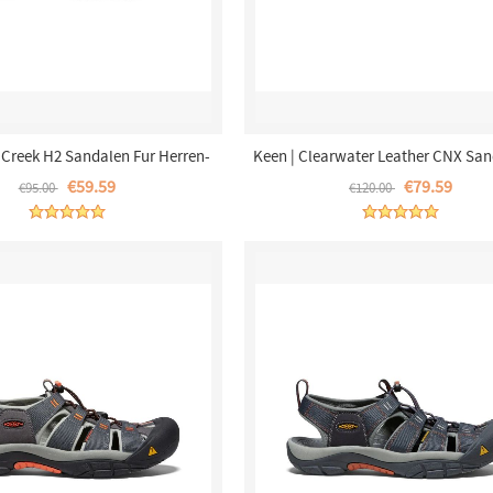
t Creek H2 Sandalen Fur Herren-
Keen | Clearwater Leather CNX San
Dark Olive/Black
Herren-Magnet/Black
€59.59
€79.59
€95.00
€120.00