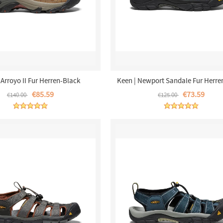
 Arroyo II Fur Herren-Black
Keen | Newport Sandale Fur Herre
Olive/Bombay Brown
€85.59
€73.59
€140.00
€125.00