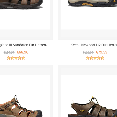
rghee III Sandalen Fur Herren-
Keen | Newport H2 Fur Herre
Bison/Mulch
Raven/Aluminum
€66.96
€79.59
€110.00
€120.00