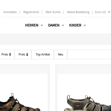
Anmelden
|
Registrieren
|
Mein Konto
|
Meine Bestellung
|
Euro (€)
HERREN
DAMEN
KINDER
Preis
Preis
Top Artikel
Neu