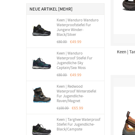
NEUE ARTIKEL [MEHR]
Keen | Wanduro Wanduro
Waterproofstiefel Fur
Jungere Winder-
Black/Silver
€49.99
€80.00
Keen | Ta
Keen | Wanduro
Waterproof Stiefel Fur
Jugendliche-Sky
Captain/Sea Moss
€49.99
€80.00
Keen | Redwood
Waterproof Winterstiefel
Fur Jugendliche-
Raven/Magnet
€65.99
€100.00
Keen | Targhee Waterproof
Stiefel Fur Jugendliche-
Black/Campsite