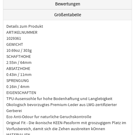
Bewertungen
Größentabelle
Details zum Produkt
ARTIKELNUMMER
1029361
GEWICHT
10.69oz / 303g
SCHAFTHOHE
2.55in / 64mm
ABSATZHOHE
0.43in / 11mm
SPRENGUNG
0.16in / 4mm
EIGENSCHAFTEN
TPU-Ausensohle fur hohe Bodenhaftung und Langlebigkeit
Okologisch bevorzugtes Premium-Leder aus LWG-zertifizierter
Gerberei
Eco Anti-Odour fur naturliche Geruchskontrolle
Original Fit - Die ikonische KEEN-Passform mit groszugigem Platz im
Vorfusbereich, damit sich die Zehen ausbreiten kOnnen
MATERIALIEN