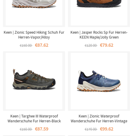
Keen | Zionic Speed Hiking Schuh Fur
Keen | Jasper Rocks Sp Fur Herren-
Herren-Vapor/Alloy
KEEN Maple/Jolly Green
€87.62
€79.62
€150.00
€120.00
Keen | Targhee III Waterproof
Keen | Zionic Waterproof
Wanderschuhe Fur Herren-Black
Wanderschuhe Fur Herren-Vintage
Olive/Golden Brown
Indigo/Faded Denim
€87.59
€99.62
€150.00
€170.00