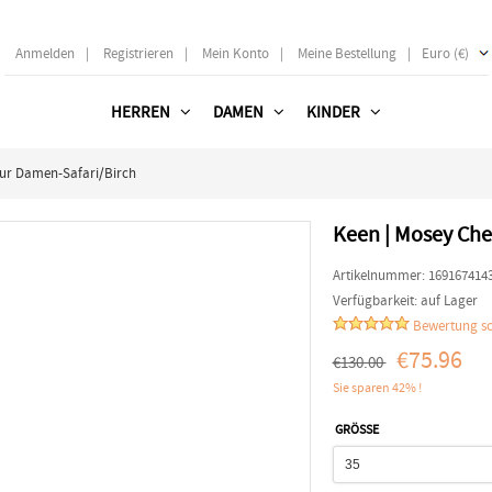
Anmelden
|
Registrieren
|
Mein Konto
|
Meine Bestellung
|
Euro (€)
HERREN
DAMEN
KINDER
Fur Damen-Safari/Birch
Keen | Mosey Che
Artikelnummer:
169167414
Verfügbarkeit:
auf Lager
Bewertung sc
€75.96
€130.00
Sie sparen 42% !
GRÖSSE