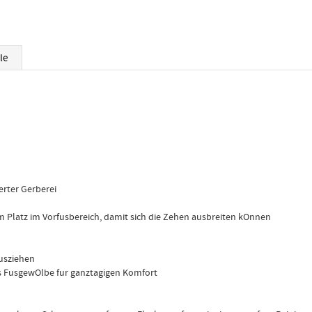
le
erter Gerberei
em Platz im Vorfusbereich, damit sich die Zehen ausbreiten kOnnen
usziehen
s FusgewOlbe fur ganztagigen Komfort