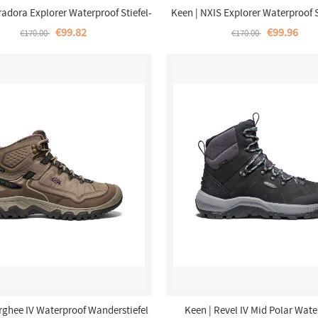
radora Explorer Waterproof Stiefel-
Keen | NXIS Explorer Waterproof S
Andorra/Java
Damen-KEEN Maple/Birc
€99.82
€99.96
€170.00
€170.00
rghee IV Waterproof Wanderstiefel
Keen | Revel IV Mid Polar Wate