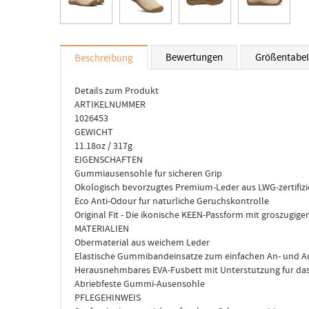
Bewertungen
Größentabel
Beschreibung
Details zum Produkt
ARTIKELNUMMER
1026453
GEWICHT
11.18oz / 317g
EIGENSCHAFTEN
Gummiausensohle fur sicheren Grip
Okologisch bevorzugtes Premium-Leder aus LWG-zertifizi
Eco Anti-Odour fur naturliche Geruchskontrolle
Original Fit - Die ikonische KEEN-Passform mit groszugig
MATERIALIEN
Obermaterial aus weichem Leder
Elastische Gummibandeinsatze zum einfachen An- und A
Herausnehmbares EVA-Fusbett mit Unterstutzung fur da
Abriebfeste Gummi-Ausensohle
PFLEGEHINWEIS