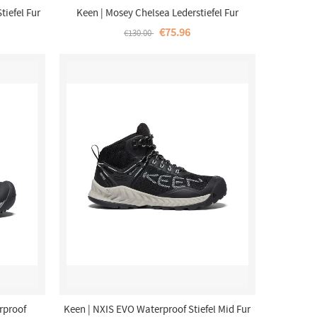
tiefel Fur
Keen | Mosey Chelsea Lederstiefel Fur
h
Damen-Safari/Birch
€75.96
€130.00
rproof
Keen | NXIS EVO Waterproof Stiefel Mid Fur