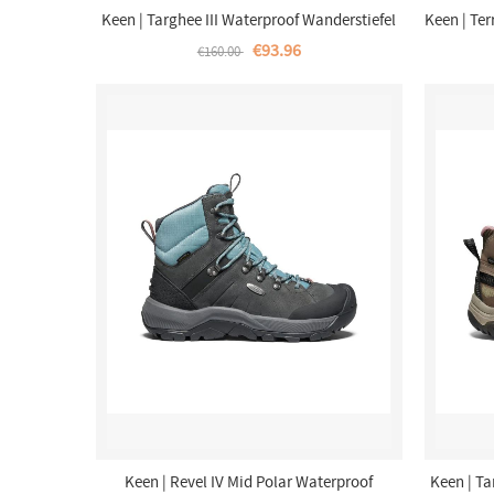
Keen | Targhee III Waterproof Wanderstiefel
Keen | Ter
Fur Damen-Toasted Coconut/Porcelain
€93.96
€160.00
Keen | Revel IV Mid Polar Waterproof
Keen | Ta