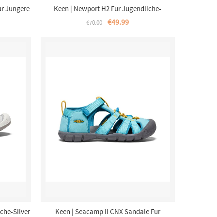
ur Jungere
Keen | Newport H2 Fur Jugendliche-
 Blue
Black/Lime Green
€49.99
€70.00
che-Silver
Keen | Seacamp II CNX Sandale Fur