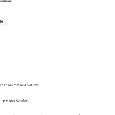
le
chen Mikrofaser-Overlays
anztatigen Komfort