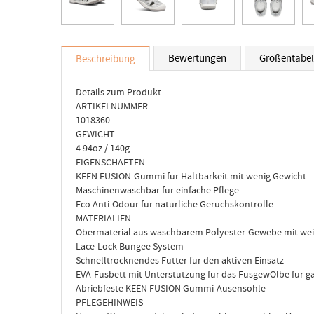
Bewertungen
Größentabel
Beschreibung
Details zum Produkt
ARTIKELNUMMER
1018360
GEWICHT
4.94oz / 140g
EIGENSCHAFTEN
KEEN.FUSION-Gummi fur Haltbarkeit mit wenig Gewicht
Maschinenwaschbar fur einfache Pflege
Eco Anti-Odour fur naturliche Geruchskontrolle
MATERIALIEN
Obermaterial aus waschbarem Polyester-Gewebe mit wei
Lace-Lock Bungee System
Schnelltrocknendes Futter fur den aktiven Einsatz
EVA-Fusbett mit Unterstutzung fur das FusgewOlbe fur g
Abriebfeste KEEN FUSION Gummi-Ausensohle
PFLEGEHINWEIS