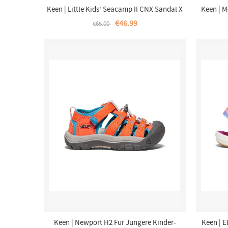
Keen | Little Kids' Seacamp II CNX Sandal X
Keen | M
Smokey Bear-Smokey Bear/Fjord Blue
€46.99
€65.00
Keen | Newport H2 Fur Jungere Kinder-
Keen | 