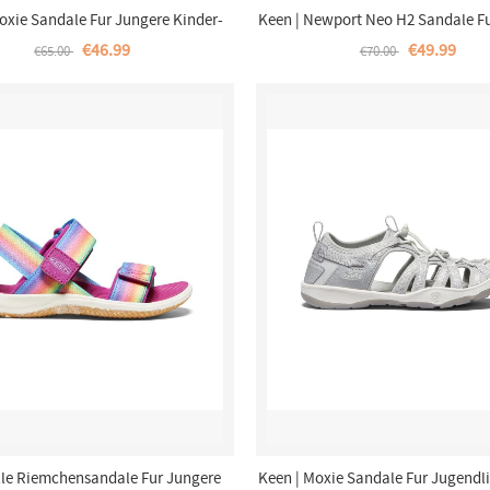
oxie Sandale Fur Jungere Kinder-
Keen | Newport Neo H2 Sandale F
Purple Wine/Nasturtium
Kinder-Blue Nights/Brilliant
€46.99
€49.99
€65.00
€70.00
Elle Riemchensandale Fur Jungere
Keen | Moxie Sandale Fur Jugendli