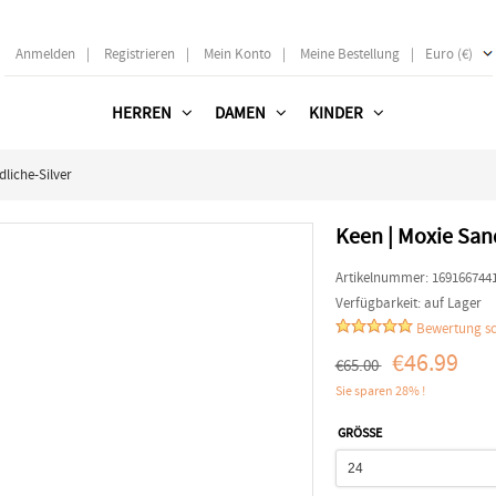
Anmelden
|
Registrieren
|
Mein Konto
|
Meine Bestellung
|
Euro (€)
HERREN
DAMEN
KINDER
liche-Silver
Keen | Moxie San
Artikelnummer:
169166744
Verfügbarkeit:
auf Lager
Bewertung sc
€46.99
€65.00
Sie sparen 28% !
GRÖSSE