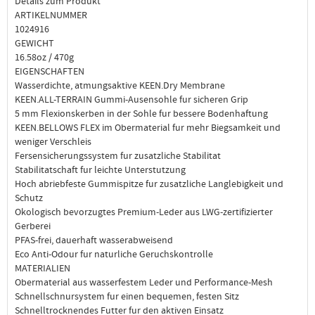
Details zum Produkt
ARTIKELNUMMER
1024916
GEWICHT
16.58oz / 470g
EIGENSCHAFTEN
Wasserdichte, atmungsaktive KEEN.Dry Membrane
KEEN.ALL-TERRAIN Gummi-Ausensohle fur sicheren Grip
5 mm Flexionskerben in der Sohle fur bessere Bodenhaftung
KEEN.BELLOWS FLEX im Obermaterial fur mehr Biegsamkeit und
weniger Verschleis
Fersensicherungssystem fur zusatzliche Stabilitat
Stabilitatschaft fur leichte Unterstutzung
Hoch abriebfeste Gummispitze fur zusatzliche Langlebigkeit und
Schutz
Okologisch bevorzugtes Premium-Leder aus LWG-zertifizierter
Gerberei
PFAS-frei, dauerhaft wasserabweisend
Eco Anti-Odour fur naturliche Geruchskontrolle
MATERIALIEN
Obermaterial aus wasserfestem Leder und Performance-Mesh
Schnellschnursystem fur einen bequemen, festen Sitz
Schnelltrocknendes Futter fur den aktiven Einsatz