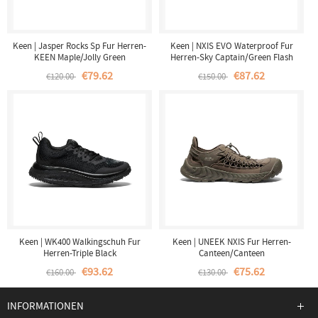
Keen | Jasper Rocks Sp Fur Herren-
Keen | NXIS EVO Waterproof Fur
KEEN Maple/Jolly Green
Herren-Sky Captain/Green Flash
€79.62
€87.62
€120.00
€150.00
Keen | WK400 Walkingschuh Fur
Keen | UNEEK NXIS Fur Herren-
Herren-Triple Black
Canteen/Canteen
€93.62
€75.62
€160.00
€130.00
INFORMATIONEN