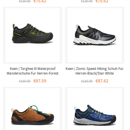
€75.62
€75.62
€130.00
€130.00
Keen | Targhee III Waterproof
Keen | Zionic Speed Hiking Schuh Fur
Wanderschuhe Fur Herren-Forest
Herren-Black/Star White
Night/Evening Primrose
€87.59
€87.62
€150.00
€150.00