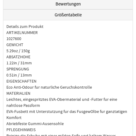
Bewertungen
Größentabelle
Details zum Produkt
ARTIKELNUMMER
1027600
GEWICHT
5.29oz / 150g
ABSATZHOHE
1.22in / 31mm
SPRENGUNG
0.51in / 13mm
EIGENSCHAFTEN
Eco Anti-Odour fur naturliche Geruchskontrolle
MATERIALIEN
Leichtes, eingespritztes EVA-Obermaterial und -Futter fur eine
nahtlose Passform
EVA-Fusbett mit Unterstutzung fur das FusgewOlbe fur ganztatigen
Komfort
Abriebfeste Gummi-Ausensohle
PFLEGEHINWEIS
Reinige die Schuhe mit einer milden Seife und kaltem Wasser.