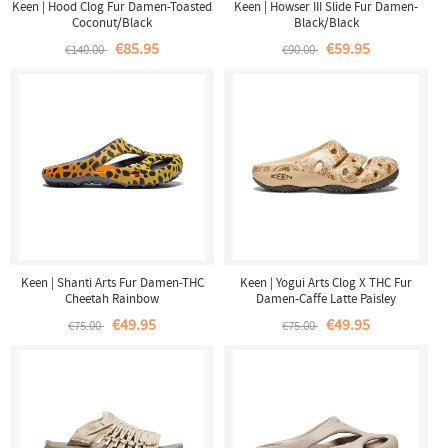
Keen | Hood Clog Fur Damen-Toasted
Keen | Howser III Slide Fur Damen-
Coconut/Black
Black/Black
€85.95
€59.95
€140.00
€90.00
Keen | Shanti Arts Fur Damen-THC
Keen | Yogui Arts Clog X THC Fur
Cheetah Rainbow
Damen-Caffe Latte Paisley
€49.95
€49.95
€75.00
€75.00