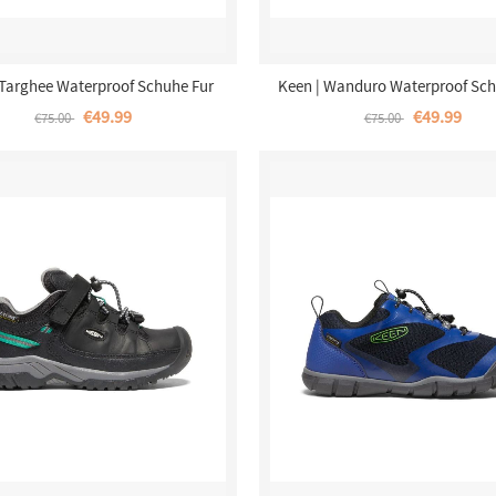
 Targhee Waterproof Schuhe Fur
Keen | Wanduro Waterproof Sch
Kinder-Magnet/Tillandsia Purple
Jugendliche-Sky Captain/Ch
€49.99
€49.99
€75.00
€75.00