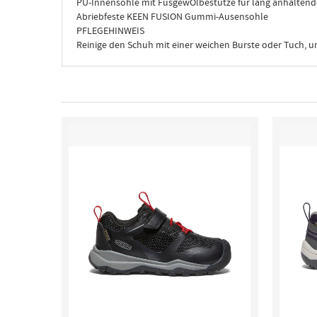
PU-Innensohle mit FusgewOlbestutze fur lang anhalten
Abriebfeste KEEN FUSION Gummi-Ausensohle
PFLEGEHINWEIS
Reinige den Schuh mit einer weichen Burste oder Tuch, u