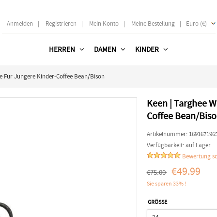
Anmelden
|
Registrieren
|
Mein Konto
|
Meine Bestellung
|
Euro (€)
HERREN
DAMEN
KINDER
 Fur Jungere Kinder-Coffee Bean/Bison
Keen | Targhee W
Coffee Bean/Bis
Artikelnummer:
169167196
Verfügbarkeit:
auf Lager
Bewertung sc
€49.99
€75.00
Sie sparen 33% !
GRÖSSE