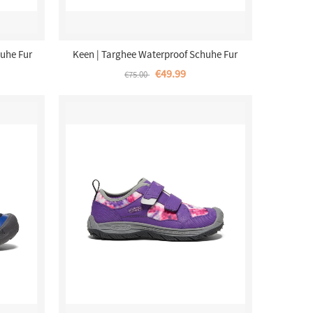
uhe Fur
Keen | Targhee Waterproof Schuhe Fur
arisma
Jungere Kinder-Coffee Bean/Bison
€49.99
€75.00