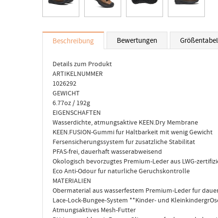
Bewertungen
Größentabel
Beschreibung
Details zum Produkt
ARTIKELNUMMER
1026292
GEWICHT
6.77oz / 192g
EIGENSCHAFTEN
Wasserdichte, atmungsaktive KEEN.Dry Membrane
KEEN.FUSION-Gummi fur Haltbarkeit mit wenig Gewicht
Fersensicherungssystem fur zusatzliche Stabilitat
PFAS-frei, dauerhaft wasserabweisend
Okologisch bevorzugtes Premium-Leder aus LWG-zertifizi
Eco Anti-Odour fur naturliche Geruchskontrolle
MATERIALIEN
Obermaterial aus wasserfestem Premium-Leder fur daue
Lace-Lock-Bungee-System **Kinder- und KleinkindergrOse
Atmungsaktives Mesh-Futter