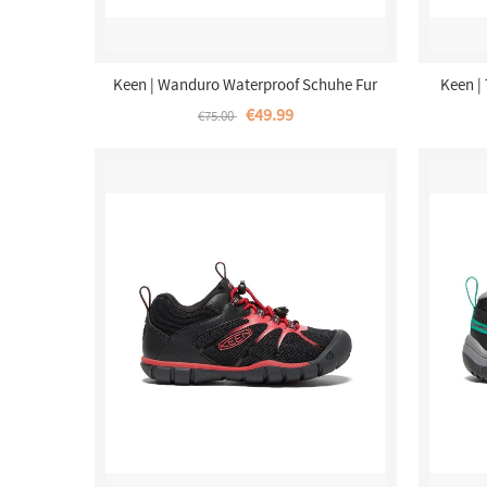
Keen | Wanduro Waterproof Schuhe Fur
Keen |
Jungere Kinder-Black/Ribbon Red
Jungere 
€49.99
€75.00