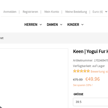
Anmelden
|
Registrieren
|
Mein Konto
|
Meine Bestellung
|
Euro (€)
HERREN
DAMEN
KINDER
net
Keen | Yogui Fur
Artikelnummer:
170246947
Verfügbarkeit:
auf Lager
Bewertung sc
€49.96
€75.00
Sie sparen 33% !
GRÖSSE