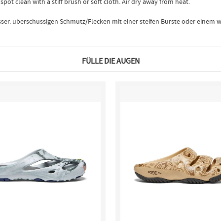
ot clean with a stiff brush or soft cloth. Air dry away from heat.
ser. uberschussigen Schmutz/Flecken mit einer steifen Burste oder einem w
FÜLLE DIE AUGEN