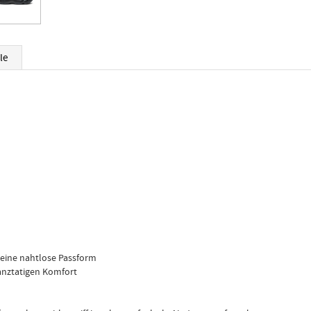
le
r eine nahtlose Passform
anztatigen Komfort