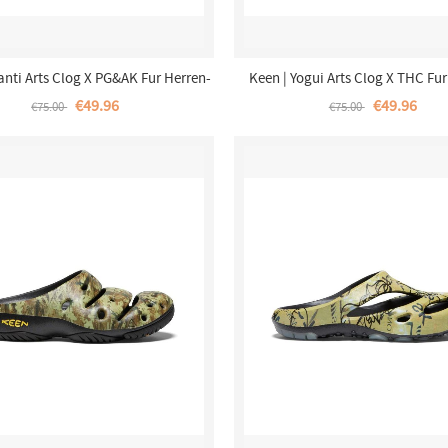
anti Arts Clog X PG&AK Fur Herren-
Keen | Yogui Arts Clog X THC Fur
Silver Birch/Blue Depths
Caffe Latte Paisley
€49.96
€49.96
€75.00
€75.00