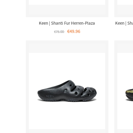
Keen | Shanti Fur Herren-Plaza
Keen | Sh
Taupe/Canteen
€49.96
€75.00