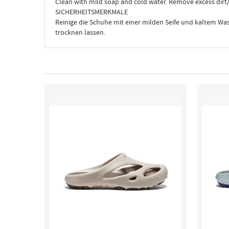
Clean with mild soap and cold water. Remove excess dirt/sp
SICHERHEITSMERKMALE
Reinige die Schuhe mit einer milden Seife und kaltem Was
trocknen lassen.