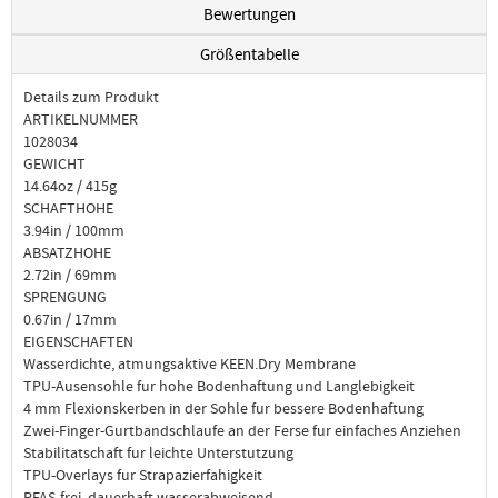
Bewertungen
Größentabelle
Details zum Produkt
ARTIKELNUMMER
1028034
GEWICHT
14.64oz / 415g
SCHAFTHOHE
3.94in / 100mm
ABSATZHOHE
2.72in / 69mm
SPRENGUNG
0.67in / 17mm
EIGENSCHAFTEN
Wasserdichte, atmungsaktive KEEN.Dry Membrane
TPU-Ausensohle fur hohe Bodenhaftung und Langlebigkeit
4 mm Flexionskerben in der Sohle fur bessere Bodenhaftung
Zwei-Finger-Gurtbandschlaufe an der Ferse fur einfaches Anziehen
Stabilitatschaft fur leichte Unterstutzung
TPU-Overlays fur Strapazierfahigkeit
PFAS-frei, dauerhaft wasserabweisend