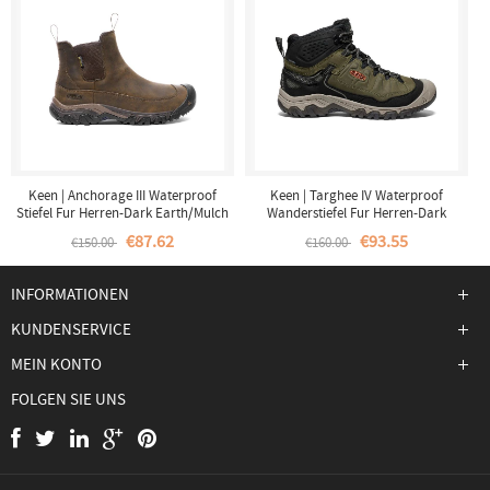
Keen | Anchorage III Waterproof
Keen | Targhee IV Waterproof
Stiefel Fur Herren-Dark Earth/Mulch
Wanderstiefel Fur Herren-Dark
Olive/Gold Flame
€87.62
€93.55
€150.00
€160.00
INFORMATIONEN
KUNDENSERVICE
MEIN KONTO
FOLGEN SIE UNS