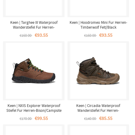
Keen | Targhee III Waterproof
Keen | Hoodromeo Mini Fur Herren-
Wanderstiefel Fur Herren-
Timberwolf Felt/Black
Chestnut/Mulch
€93.55
€93.55
€160.00
€160.00
Keen | NXIS Explorer Waterproof
Keen | Circadia Waterproof
Stiefel Fur Herren-Bison/Campsite
Wanderstiefel Fur Herren-
Canteen/Curry
€99.55
€85.55
€170.00
€140.00