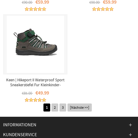
€59.99
€59.99
€90.00
€90.00
Keen | Hikeport II Waterproof Sport
Sneakerstiefel Fur Kleinkinder-
Magnet/Greener Pastures
€49.99
€85.00
1
2
3
[Nächste >>]
INFORMATIONEN
KUNDENSERVICE