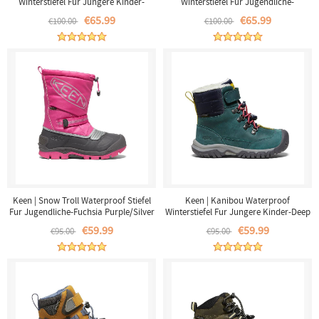
Winterstiefel Fur Jungere Kinder-
Winterstiefel Fur Jugendliche-
Raven/Magnet
Raven/Magnet
€65.99
€65.99
€100.00
€100.00
Keen | Snow Troll Waterproof Stiefel
Keen | Kanibou Waterproof
Fur Jugendliche-Fuchsia Purple/Silver
Winterstiefel Fur Jungere Kinder-Deep
Lagoon/Jazzy
€59.99
€59.99
€95.00
€95.00