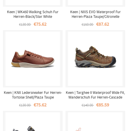
Keen | WK450 Walking Schuh Fur
Keen | NXIS EVO Waterproof Fur
Herren-Black/Star White
Herren-Plaza Taupe/Citronelle
€75.62
€87.62
€130.00
€150.00
Keen | KNX Ledersneaker Fur Herren-
Keen | Targhee II Waterproof Wide Fit,
Tortoise Shell/Plaza Taupe
Wanderschuh Fur Herren-Cascade
Brown/Golden Yellow
€75.62
€85.59
€130.00
€140.00